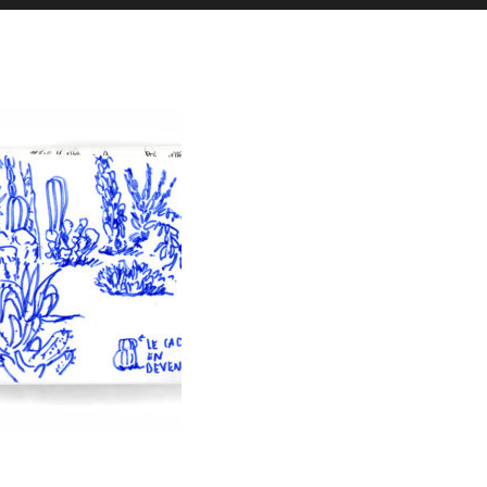
es actualités sont postées en story
La Galerie iodée
87, rue de Lanveur
56100 Lorient
Mercredi: 14h-18h30
Vendredi: 11h-18h30
Samedi: 15h-19h00
hello@vaguegraphique.bzh
+33 (0)6 44 01 66 92
2026 Tous droits réservés