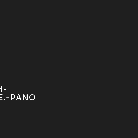
H-
E.-PANO