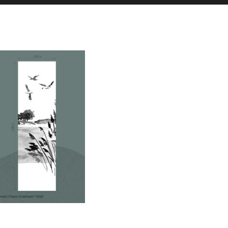
es actualités sont postées en story
La Galerie iodée
87, rue de Lanveur
56100 Lorient
Mercredi: 14h-18h30
Vendredi: 11h-18h30
Samedi: 15h-19h00
hello@vaguegraphique.bzh
+33 (0)6 44 01 66 92
2026 Tous droits réservés