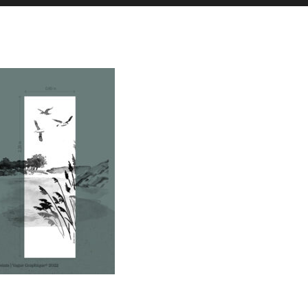
es actualités sont postées en story
La Galerie iodée
87, rue de Lanveur
56100 Lorient
Mercredi: 14h-18h30
Vendredi: 11h-18h30
Samedi: 15h-19h00
hello@vaguegraphique.bzh
+33 (0)6 44 01 66 92
2026 Tous droits réservés