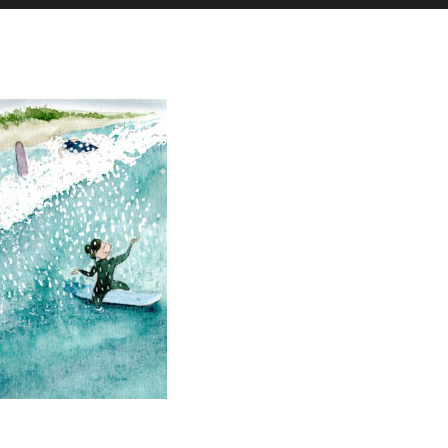
es actualités sont postées en story
La Galerie iodée
87, rue de Lanveur
56100 Lorient
Mercredi: 14h-18h30
Vendredi: 11h-18h30
Samedi: 15h-19h00
hello@vaguegraphique.bzh
+33 (0)6 44 01 66 92
2026 Tous droits réservés