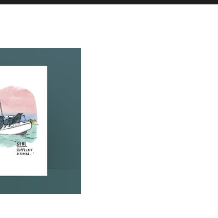
es actualités sont postées en story
La Galerie iodée
87, rue de Lanveur
56100 Lorient
Mercredi: 14h-18h30
Vendredi: 11h-18h30
Samedi: 15h-19h00
hello@vaguegraphique.bzh
+33 (0)6 44 01 66 92
2026 Tous droits réservés