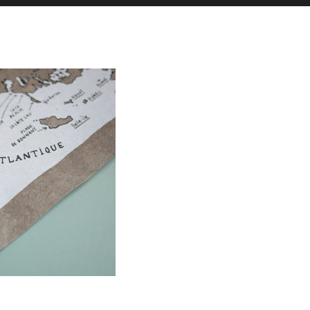
es actualités sont postées en story
La Galerie iodée
87, rue de Lanveur
56100 Lorient
Mercredi: 14h-18h30
Vendredi: 11h-18h30
Samedi: 15h-19h00
hello@vaguegraphique.bzh
+33 (0)6 44 01 66 92
2026 Tous droits réservés