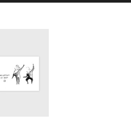
es actualités sont postées en story
La Galerie iodée
87, rue de Lanveur
56100 Lorient
Mercredi: 14h-18h30
Vendredi: 11h-18h30
Samedi: 15h-19h00
hello@vaguegraphique.bzh
+33 (0)6 44 01 66 92
2026 Tous droits réservés