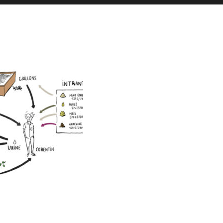
es actualités sont postées en story
La Galerie iodée
87, rue de Lanveur
56100 Lorient
Mercredi: 14h-18h30
Vendredi: 11h-18h30
Samedi: 15h-19h00
hello@vaguegraphique.bzh
+33 (0)6 44 01 66 92
2026 Tous droits réservés