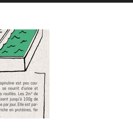
es actualités sont postées en story
La Galerie iodée
87, rue de Lanveur
56100 Lorient
Mercredi: 14h-18h30
Vendredi: 11h-18h30
Samedi: 15h-19h00
hello@vaguegraphique.bzh
+33 (0)6 44 01 66 92
2026 Tous droits réservés