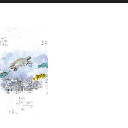
es actualités sont postées en story
La Galerie iodée
87, rue de Lanveur
56100 Lorient
Mercredi: 14h-18h30
Vendredi: 11h-18h30
Samedi: 15h-19h00
hello@vaguegraphique.bzh
+33 (0)6 44 01 66 92
2026 Tous droits réservés