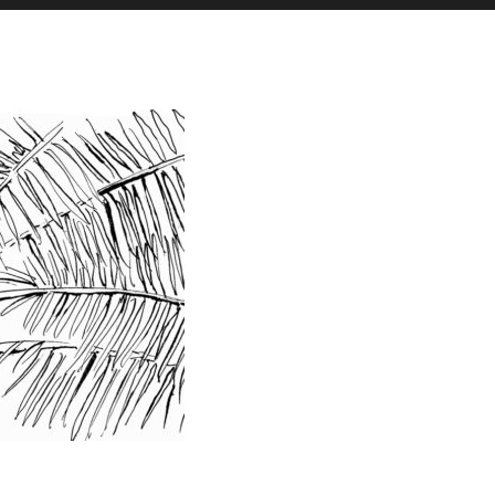
es actualités sont postées en story
La Galerie iodée
87, rue de Lanveur
56100 Lorient
Mercredi: 14h-18h30
Vendredi: 11h-18h30
Samedi: 15h-19h00
hello@vaguegraphique.bzh
+33 (0)6 44 01 66 92
2026 Tous droits réservés