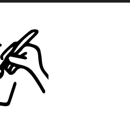
es actualités sont postées en story
La Galerie iodée
87, rue de Lanveur
56100 Lorient
Mercredi: 14h-18h30
Vendredi: 11h-18h30
Samedi: 15h-19h00
hello@vaguegraphique.bzh
+33 (0)6 44 01 66 92
2026 Tous droits réservés