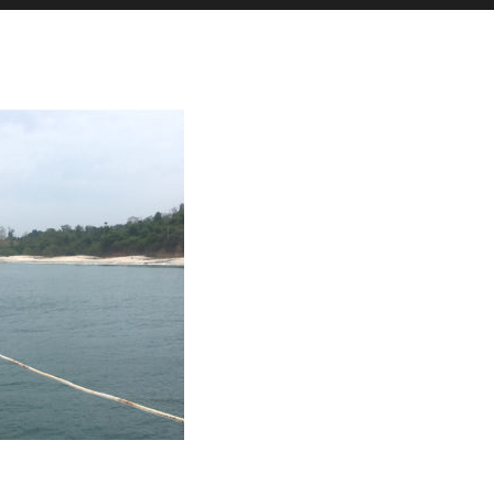
es actualités sont postées en story
La Galerie iodée
87, rue de Lanveur
56100 Lorient
Mercredi: 14h-18h30
Vendredi: 11h-18h30
Samedi: 15h-19h00
hello@vaguegraphique.bzh
+33 (0)6 44 01 66 92
2026 Tous droits réservés