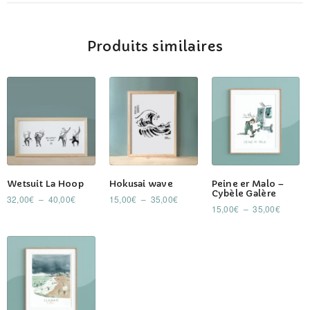
Produits similaires
Ce
Ce
Ce
Wetsuit La Hoop
Hokusai wave
Peine er Malo –
produit
produit
produit
Cybèle Galère
Plage
Plage
32,00
€
–
40,00
€
15,00
€
–
35,00
€
a
a
a
Plage
15,00
€
–
35,00
€
de
de
de
plusieurs
plusieurs
plusieurs
prix :
prix :
prix :
32,00€
15,00€
variations.
variations.
variations.
15,00€
à
à
Les
Les
Les
à
40,00€
35,00€
35,00€
options
options
options
peuvent
peuvent
peuvent