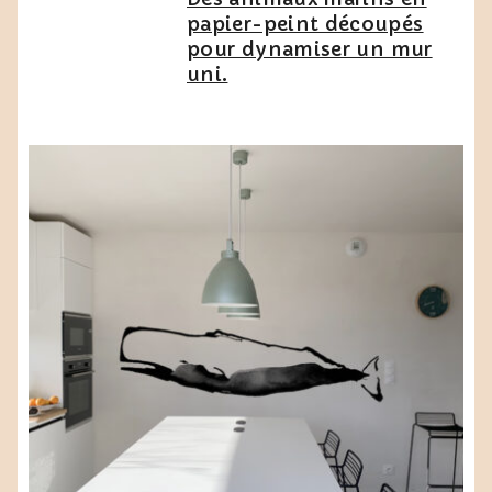
papier-peint découpés
pour dynamiser un mur
uni.