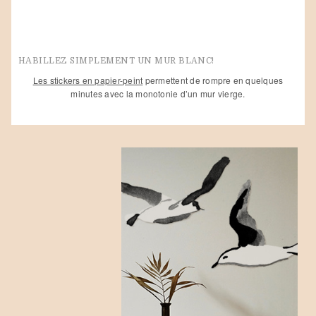
variations.
variations.
278,00€
278,00€
Les
Les
à
à
555,00€
555,00€
options
options
peuvent
peuvent
HABILLEZ SIMPLEMENT UN MUR BLANC!
être
être
Les stickers en papier-peint
permettent de rompre en quelques
choisies
choisies
minutes avec la monotonie d’un mur vierge.
sur
sur
la
la
page
page
du
du
produit
produit