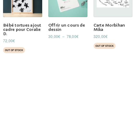
Ce
Bébé tortues ajout
Offrir un cours de
Carte Morbihan
produit
cadre pour Coralie
dessin
Mika
D.
a
Plage
30,00
€
–
78,00
€
320,00
€
72,00
€
de
plusieurs
OUT OF STOCK
prix :
variations.
OUT OF STOCK
30,00€
Les
à
78,00€
options
peuvent
être
choisies
sur
la
page
du
produit