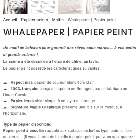
Accueil
-
Papiers peints
-
Motifs
- Whalepaper | Papier peint
WHALEPAPER | PAPIER PEINT
Un motif de baleines pour garantir des rêves sous marins… à vos petits
et grands enfants !
La scène a été dessinée à l’encre de chine, au lavis.
Le papier peint possède les caractéristiques suivantes :
Aspect mat:
papier de couleur blanc/écru clair.
100% français:
conçu et imprimé en Bretagne, papier fabriqué en
Haute-Savoie.
Papier lessivable:
simple à nettoyer à l’éponge.
Signature Vague Graphique
présente une fois sur la fresque, à
l’horizontale.
Type de papier disponible:
Papier peint à encoller:
adapté aux surfaces texturées type lambris, fibre
de verre, …(il vous faudra de la colle à papier peint que vous appliquerez