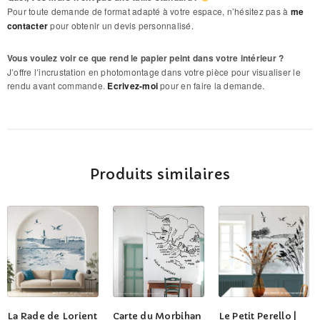
Pour toute demande de format adapté à votre espace, n’hésitez pas à
me
contacter
pour obtenir un devis personnalisé.
Vous voulez voir ce que rend le papier peint dans votre intérieur ?
J’offre l’incrustation en photomontage dans votre pièce pour visualiser le
rendu avant commande.
Ecrivez-moi
pour en faire la demande.
Produits similaires
Ce
Ce
Ce
La Rade de Lorient
Carte du Morbihan
Le Petit Perello |