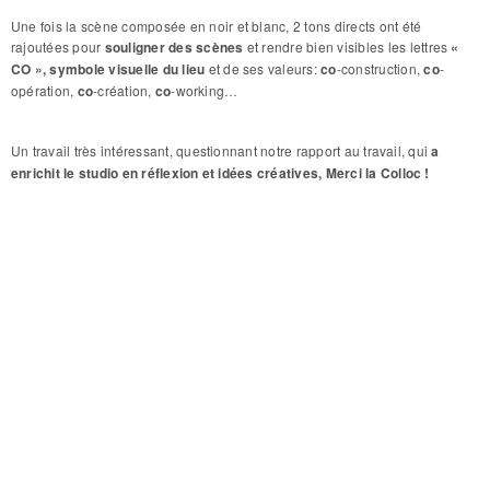
Une fois la scène composée en noir et blanc, 2 tons directs ont été
rajoutées pour
souligner des scènes
et rendre bien visibles les lettres
«
CO », symbole visuelle du lieu
et de ses valeurs:
co
-construction,
co
-
opération,
co
-création,
co
-working…
Un travail très intéressant, questionnant notre rapport au travail, qui
a
enrichit le studio en réflexion et idées créatives, Merci la Colloc !