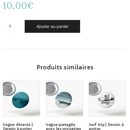
10,00
€
Ajouter au panier
Produits similaires
Vague déserte |
Vague partagée
Surf trip | Dessin à
Dessin à porter
avec les mouettes
porter