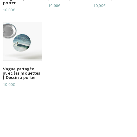
porter
a
10,00
€
10,00
€
10,00
€
plusieurs
variations.
Les
options
peuvent
être
choisies
sur
Vague partagée
la
avec les mouettes
| Dessin à porter
page
10,00
€
du
produit