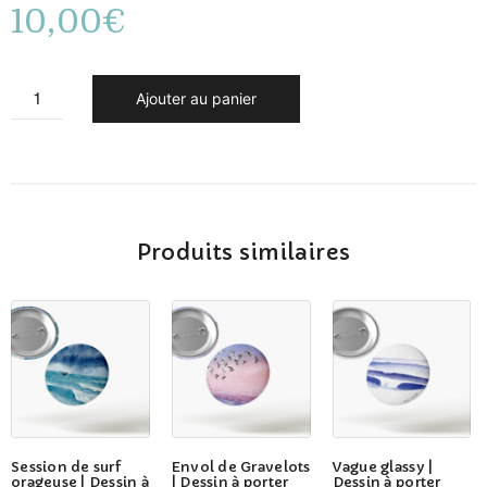
10,00
€
Ajouter au panier
Produits similaires
Ce
Session de surf
Envol de Gravelots
Vague glassy |
produit
orageuse | Dessin à
| Dessin à porter
Dessin à porter