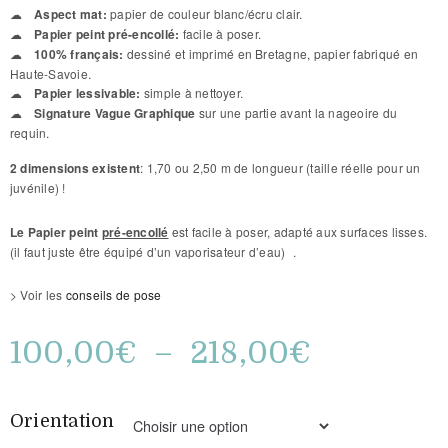
Aspect mat:
papier de couleur blanc/écru clair.
Papier peint pré-encollé:
facile à poser.
100% français:
dessiné et imprimé en Bretagne, papier fabriqué en
Haute-Savoie.
Papier lessivable:
simple à nettoyer.
Signature Vague Graphique
sur une partie avant la nageoire du
requin.
2 dimensions existent
: 1,70 ou 2,50 m de longueur (taille réelle pour un
juvénile) !
Le Papier peint
pré-encollé
est facile à poser, adapté aux surfaces lisses.
(il faut juste être équipé d’un vaporisateur d’eau) .
> Voir les
conseils de pose
100,00
€
–
218,00
€
Orientation