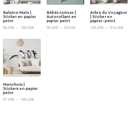
Ce
Ce
Ce
Baleine Malo |
Bébés tortues |
Arbre du Voyageur
produit
produit
produit
Sticker en papier
Autocollant en
| Sticker en
peint
papier peint
papier-peint
a
a
a
Plage
Plage
Plag
84,00
€
–
166,00
€
35,00
€
–
53,00
€
120,00
€
–
210,00
€
plusieurs
plusieurs
plusieurs
de
de
de
variations.
variations.
variations.
prix :
prix :
prix :
84,00€
35,00€
120,
Les
Les
Les
à
à
à
options
options
options
166,00€
53,00€
210,
peuvent
peuvent
peuvent
être
être
être
choisies
choisies
choisies
Ce
sur
sur
sur
Manchots |
produit
la
la
la
Stickers en papier
peint
a
page
page
page
Plage
37,00
€
–
185,00
€
plusieurs
du
du
du
de
variations.
prix :
produit
produit
produit
37,00€
Les
à
options
185,00€
peuvent