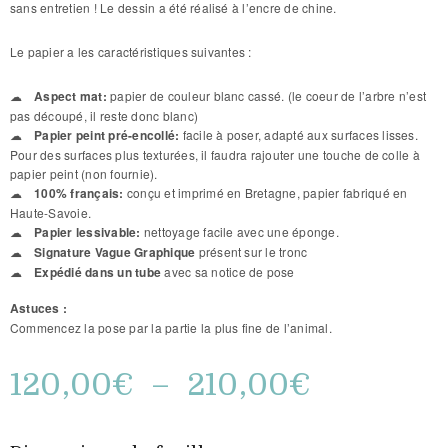
sans entretien ! Le dessin a été réalisé à l’encre de chine.
Le papier a les caractéristiques suivantes :
Aspect mat:
papier de couleur blanc cassé. (le coeur de l’arbre n’est
pas découpé, il reste donc blanc)
Papier peint pré-encollé:
facile à poser, adapté aux surfaces lisses.
Pour des surfaces plus texturées, il faudra rajouter une touche de colle à
papier peint (non fournie).
100% français:
conçu et imprimé en Bretagne, papier fabriqué en
Haute-Savoie.
Papier lessivable:
nettoyage facile avec une éponge.
Signature Vague Graphique
présent sur le tronc
Expédié dans un tube
avec sa notice de pose
Astuces :
Commencez la pose par la partie la plus fine de l’animal.
120,00
€
–
210,00
€