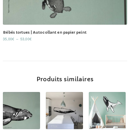
Ce
Bébés tortues | Autocollant en papier peint
produit
Plage
35,00
€
–
53,00
€
a
de
plusieurs
prix :
35,00€
variations.
à
Les
53,00€
options
peuvent
Produits similaires
être
choisies
sur
la
page
du
produit