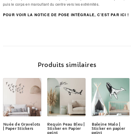
puis le corps en marouflant du centre vers les extrémités.
POUR VOIR LA NOTICE DE POSE INTÉGRALE, C’EST PAR ICI !
Produits similaires
Ce
Ce
Ce
Nuée de Gravelots
Requin Peau Bleu |
Baleine Malo |
produit
produit
produit
| Paper Stickers
Sticker en Papier
Sticker en papier
peint
peint