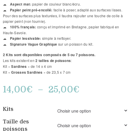
Aspect mat:
papier de couleur blanc/écru.
Papier peint pré-encollé:
facile à poser, adapté aux surfaces lisses.
Pour des surfaces plus texturées, il faudra rajouter une touche de colle à
papier peint (non fournie).
100% français:
conçu et imprimé en Bretagne, papier fabriqué en
Haute-Savoie.
Papier lessivable:
simple à nettoyer.
Signature Vague Graphique
sur un poisson du kit.
2 Kits sont disponibles composés de
5 ou 7 poissons
.
Les kits existent en
2 tailles de poissons
:
Kit «
Sardines
» de 14 x 4 cm
Kit «
Grosses Sardines
» de 23,5 x 7 cm
14,00
€
–
25,00
€
Kits
Taille des
poissons